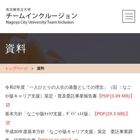
資料
トップページ
資料
令和2年度「一人ひとりの人生の基盤としての理念」（旧 ：なご
や版キャリア支援）策定・普及委託事業報告書
【PDF(3.09 MB)】
基本方針「なごや版ｷｬﾘｱ支援」ﾀﾞｲｼﾞｪｽﾄ版」
【PDF(29.3 MB)】
平成30年度基本方針「なごや版キャリア支援」策定 委託事業調